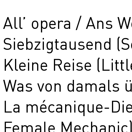
All’ opera / Ans W
Siebzigtausend (
Kleine Reise (Litt
Was von damals üb
La mécanique-Di
Female Mechanic